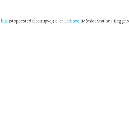
d
bus
(stoppested Obstrupvej) eller
Letbane
(Mårslet Station). Begge s