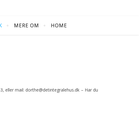
K
MERE OM
HOME
, eller mail: dorthe@detintegralehus.dk – Har du